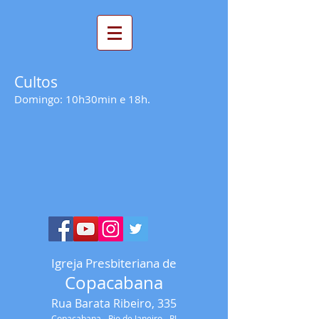
Cultos
Domingo: 10h30min e 18h.
Igreja Presbiteriana
de
Copacabana
Rua Barata Ribeiro, 335
Copacabana - Rio de Janeiro - RJ